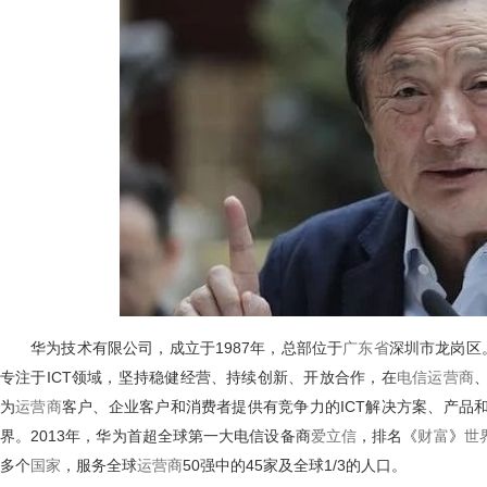
华为技术有限公司，成立于1987年，总部位于
深圳市龙岗区
广东省
专注于ICT领域，坚持稳健经营、持续创新、开放合作，在
电信运营商
为
客户、企业客户和消费者提供有竞争力的ICT解决方案、产品
运营商
界。2013年，华为首超全球第一大电信设备商
，排名《
》
爱立信
财富
世界
多个
，服务全球
50强中的45家及全球1/3的人口。
国家
运营商