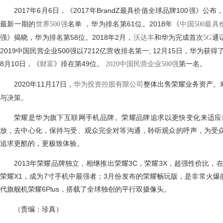
2017年6月6日，《2017年BrandZ最具价值全球品牌100强》公布
最新一期的
名单 ，华为排名第61位。2018年《
世界500强
中国500最具
强》揭晓，华为排名第58位。2018年2月，
和华为完成首次
通
沃达丰
5G
2019中国民营企业500强以7212亿营收排名第一; 12月15日，华为获
8月10日，《
》排在第49位。
第一名。
财富
2020中国民营企业500强
2020年11月17日，
整体出售荣耀业务资产。
华为投资控股有限公司
与决策。
荣耀是华为旗下互联网手机品牌。荣耀品牌追求以更快变化来适应
放，去中心化，保持与受、观众完全对等沟通，聆听观众的呼声，为受
追求更酷的，更极致体验。
2013年荣耀品牌独立，相继推出荣耀3C，荣耀3X，超强性价比，
荣耀X1，成为7寸手机中最强者；3月份发布的荣耀畅玩版，是非常火爆的产
代旗舰机荣耀6Plus，搭载了全球独创的平行双摄像头。
（责编：珍真）