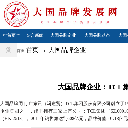
**首页**
|
综合新闻
|
大国品牌企业
|
大国品牌动态
|
大国
首页 → 大国品牌企业
首页
-
大国品牌企业：TCL
大国品牌周刊 广东讯（冯道贤）TCL集团股份有限公司创立于1
企业集团之一，旗下拥有三家上市公司：TCL集团（SZ.00010
（HK.2618）。2011年销售额达到608亿元，品牌价值501.18亿