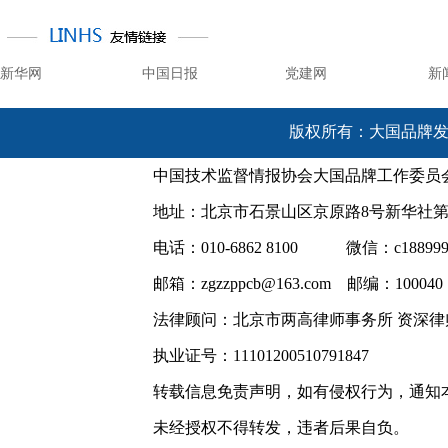
新华网
中国日报
党建网
新
版权所有：大国品牌发展网 @ 
中国技术监督情报协会大国品牌工作委员
地址：北京市石景山区京原路8号新华社
电话：010-6862 8100 微信：c188999
邮箱：zgzzppcb@163.com 邮编：100040
法律顾问：北京市两高律师事务所 资深律
执业证号：11101200510791847
转载信息免责声明，如有侵权行为，通知
未经授权不得转发，违者后果自负。